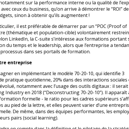
if notamment sur la performance interne ou la qualité de l’ex
on avec ceux du business, qu’on arrive à démontrer le “ROI” de
dgets, sinon à obtenir qu’ils augmentent !
ticulier, il est préférable de démarrer par un “POC (Proof of
tre (thématique et population-cible) volontairement restrein
elon LinkedIn, la C-suite s’intéresse aux formations portant 
ion du temps et le leadership, alors que l’entreprise a tenda
t processus dans ses portails de formation.
tre entreprise
à gagner en implémentant le modèle 70-20-10, qui identifie 3
e pratique quotidienne, 20% dans des interactions sociales
volué, notamment avec l’usage des outils digitaux : il serait
g Industry en 2018 (“Deconstructing 70-20-10”). Il apparaît 
ormation formelle - le ratio pour les cadres supérieurs s’af
s au pied de la lettre, et elles peuvent varier d’une entrepri
 formelle. De même, dans des équipes performantes, les emplo
urs pairs (social learning).
re en compte dans la définition et le pilotage de la stratég