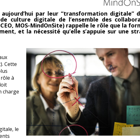
aujourd’hui par leur “transformation digitale” d
de culture digitale de l’ensemble des collabora
 (CEO, MOS-MindOnSite) rappelle le rôle que la fo
nt, et la nécessité qu’elle s’appuie sur une str
 aux
. Cette
plus
rôle à
doit
n charge
!
tale, le
ments