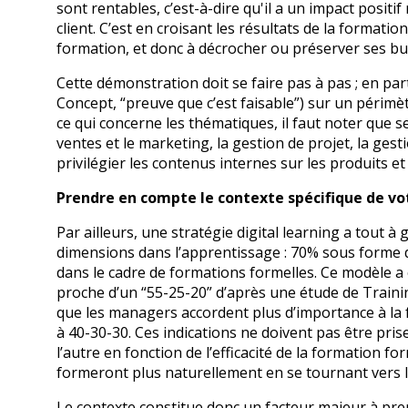
sont rentables, c’est-à-dire qu'il a un impact posit
client. C’est en croisant les résultats de la formati
formation, et donc à décrocher ou préserver ses bu
Cette démonstration doit se faire pas à pas ; en par
Concept, “preuve que c’est faisable”) sur un périmè
ce qui concerne les thématiques, il faut noter que s
ventes et le marketing, la gestion de projet, la gest
privilégier les contenus internes sur les produits e
Prendre en compte le contexte spécifique de vo
Par ailleurs, une stratégie digital learning a tout 
dimensions dans l’apprentissage : 70% sous forme d
dans le cadre de formations formelles. Ce modèle a é
proche d’un “55-25-20” d’après une étude de Trainin
que les managers accordent plus d’importance à la f
à 40-30-30. Ces indications ne doivent pas être prise
l’autre en fonction de l’efficacité de la formation
formeront plus naturellement en se tournant vers le
Le contexte constitue donc un facteur majeur à prend