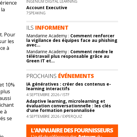
INGENIUM DIGITAL LEARNING
périence
Account Executive
 la
7SPEAKING
ILS
INFORMENT
t. Pour
Mandarine Academy :
Comment renforcer
la vigilance des équipes face au phishing
sur les
avec
...
nce à
Mandarine Academy :
Comment rendre le
télétravail plus responsable grâce au
Green IT et
...
PROCHAINS
ÉVÉNEMENTS
IA génératives : créer des contenus e-
 et 10%
learning interactifs
 plus
4 SEPTEMBRE 2026 / ISTF
aussi
Adaptive learning, microlearning et
fichant
évaluation conversationnelle : les clés
d'une formation personnalisée
se à
4 SEPTEMBRE 2026 / EXPERQUIZ
yés se
ie