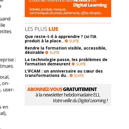
e
quand
lle
LES PLUS
LUS
etites
Que reste-t-il à apprendre ? (si l’IA
produit à la place
...
SUITE
Rendre la formation visible, accessible,
désirable
SUITE
eprise :
La technologie passe, les problèmes de
formation demeurent
SUITE
tinues.
L’IFCAM : un anniversaire au cœur des
transformations du
...
SUITE
ocal,
, on-
, user-
s en
al),