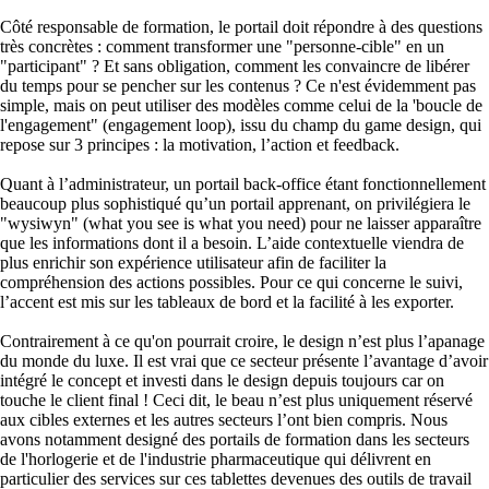
Côté responsable de formation, le portail doit répondre à des questions
très concrètes : comment transformer une "personne-cible" en un
"participant" ? Et sans obligation, comment les convaincre de libérer
du temps pour se pencher sur les contenus ? Ce n'est évidemment pas
simple, mais on peut utiliser des modèles comme celui de la 'boucle de
l'engagement" (engagement loop), issu du champ du game design, qui
repose sur 3 principes : la motivation, l’action et feedback.
Quant à l’administrateur, un portail back-office étant fonctionnellement
beaucoup plus sophistiqué qu’un portail apprenant, on privilégiera le
"wysiwyn" (what you see is what you need) pour ne laisser apparaître
que les informations dont il a besoin. L’aide contextuelle viendra de
plus enrichir son expérience utilisateur afin de faciliter la
compréhension des actions possibles. Pour ce qui concerne le suivi,
l’accent est mis sur les tableaux de bord et la facilité à les exporter.
Contrairement à ce qu'on pourrait croire, le design n’est plus l’apanage
du monde du luxe. Il est vrai que ce secteur présente l’avantage d’avoir
intégré le concept et investi dans le design depuis toujours car on
touche le client final ! Ceci dit, le beau n’est plus uniquement réservé
aux cibles externes et les autres secteurs l’ont bien compris. Nous
avons notamment designé des portails de formation dans les secteurs
de l'horlogerie et de l'industrie pharmaceutique qui délivrent en
particulier des services sur ces tablettes devenues des outils de travail