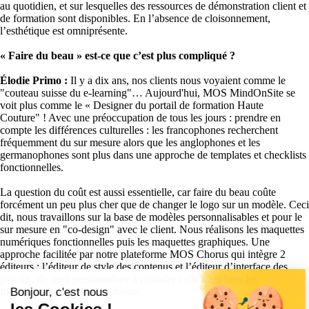
au quotidien, et sur lesquelles des ressources de démonstration client et
de formation sont disponibles. En l’absence de cloisonnement,
l’esthétique est omniprésente.
« Faire du beau » est-ce que c’est plus compliqué ?
Élodie Primo :
Il y a dix ans, nos clients nous voyaient comme le
"couteau suisse du e-learning"… Aujourd'hui, MOS MindOnSite se
voit plus comme le « Designer du portail de formation Haute
Couture" ! Avec une préoccupation de tous les jours : prendre en
compte les différences culturelles : les francophones recherchent
fréquemment du sur mesure alors que les anglophones et les
germanophones sont plus dans une approche de templates et checklists
fonctionnelles.
La question du coût est aussi essentielle, car faire du beau coûte
forcément un peu plus cher que de changer le logo sur un modèle. Ceci
dit, nous travaillons sur la base de modèles personnalisables et pour le
sur mesure en "co-design" avec le client. Nous réalisons les maquettes
numériques fonctionnelles puis les maquettes graphiques. Une
approche facilitée par notre plateforme MOS Chorus qui intègre 2
éditeurs : l’éditeur de style des contenus et l’éditeur d’interface des
portails, de quoi personnaliser à moindre coût aussi bien les
fonctionnalités que le graphisme.
Bonjour, c'est nous