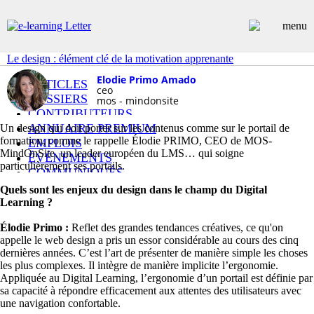
Le design : élément clé de la motivation apprenante
Elodie Primo Amado
ARTICLES
ceo
DOSSIERS
mos - mindonsite
CONTRIBUTEURS
ANNUAIRE PREMIUM
Un design qui doit porter sur les contenus comme sur le portail de
formation, comme le rappelle Élodie PRIMO, CEO de MOS-
EMPLOIS
MindOnSite, un leader européen du LMS… qui soigne
ÉVÉNEMENTS
particulièrement ses portails.
COMMUNIQUÉS
LES PLUS LUS
Quels sont les enjeux du design dans le champ du Digital
INSCRIPTION NEWSLETTER
Learning ?
Élodie Primo :
Reflet des grandes tendances créatives, ce qu'on
appelle le web design a pris un essor considérable au cours des cinq
dernières années. C’est l’art de présenter de manière simple les choses
les plus complexes. Il intègre de manière implicite l’ergonomie.
Appliquée au Digital Learning, l’ergonomie d’un portail est définie par
sa capacité à répondre efficacement aux attentes des utilisateurs avec
une navigation confortable.