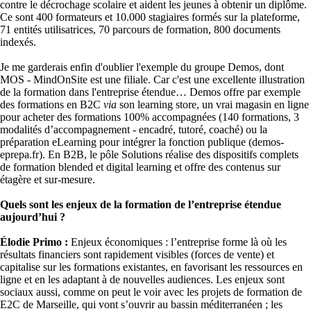
contre le décrochage scolaire et aident les jeunes à obtenir un diplôme.
Ce sont 400 formateurs et 10.000 stagiaires formés sur la plateforme,
71 entités utilisatrices, 70 parcours de formation, 800 documents
indexés.
Je me garderais enfin d'oublier l'exemple du groupe Demos, dont
MOS - MindOnSite est une filiale. Car c'est une excellente illustration
de la formation dans l'entreprise étendue… Demos offre par exemple
des formations en B2C
via
son learning store, un vrai magasin en ligne
pour acheter des formations 100% accompagnées (140 formations, 3
modalités d’accompagnement - encadré, tutoré, coaché) ou la
préparation eLearning pour intégrer la fonction publique (demos-
eprepa.fr). En B2B, le pôle Solutions réalise des dispositifs complets
de formation blended et digital learning et offre des contenus sur
étagère et sur-mesure.
Quels sont les enjeux de la formation de l’entreprise étendue
aujourd’hui ?
Élodie Primo :
Enjeux économiques : l’entreprise forme là où les
résultats financiers sont rapidement visibles (forces de vente) et
capitalise sur les formations existantes, en favorisant les ressources en
ligne et en les adaptant à de nouvelles audiences. Les enjeux sont
sociaux aussi, comme on peut le voir avec les projets de formation de
E2C de Marseille, qui vont s’ouvrir au bassin méditerranéen ; les