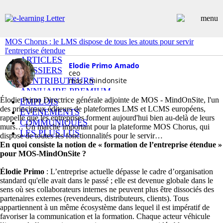
MOS Chorus : le LMS dispose de tous les atouts pour servir
l'entreprise étendue
ARTICLES
Elodie Primo Amado
DOSSIERS
ceo
CONTRIBUTEURS
mos - mindonsite
ANNUAIRE PREMIUM
Élodie Primo Directrice générale adjointe de MOS - MindOnSite, l'un
EMPLOIS
des principaux éditeurs de plateformes LMS et LCMS européens,
ÉVÉNEMENTS
rappelle que les entreprises forment aujourd'hui bien au-delà de leurs
COMMUNIQUÉS
murs… Un marché important pour la plateforme MOS Chorus, qui
LES PLUS LUS
dispose de toutes les fonctionnalités pour le servir
INSCRIPTION NEWSLETTER
En quoi consiste la notion de « formation de l’entreprise étendue »
pour MOS-MindOnSite ?
Élodie Primo
: L’entreprise actuelle dépasse le cadre d’organisation
standard qu'elle avait dans le passé ; elle est devenue globale dans le
sens où ses collaborateurs internes ne peuvent plus être dissociés des
partenaires externes (revendeurs, distributeurs, clients). Tous
appartiennent à un même écosystème dans lequel il est impératif de
favoriser la communication et la formation. Chaque acteur véhicule