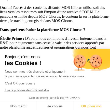
Quant à l'accès à des contenus distants, MOS Chorus utilise soit des
liens vers les ressources soit l’import d’une archive SCORM. Le
parcours est initié depuis MOS Chorus, le contenu lu sur la plateforme
tierce, le tracking enregistré dans MOS Chorus.
Dans quel sens évolue la plateforme MOS Chorus ?
Élodie Primo :
D'abord nous continuons d'investir fortement dans la
R&D pour augmenter sans cesse la valeur des services apportés par
notre plateforme aux entreprises et organisations qui nous font
confiance. Cela passe par l'intégration de fonctionnalités de
« Social
learning
», de «
Gamification
», de «
On-the-job learning
». MOS
Bonjour, c'est nous
Chorus évolue pour devenir un véritable «
Learning Activity
les Cookies !
Management System (LAMS)
» capable de supporter toutes les activités
d'apprentissage informel.
Nous sommes très discrets et uniquement
là pour vous garantir une expérience utilisateur optimale.
Nous considérant comme un éditeur «
Best-of-breed
», nous travaillons
aussi à rendre nos solutions plus ouvertes pour faciliter l’intégration
C'est OK pour vous ?
avec des systèmes externes. Cet effort s'exprime par le développement
Lire la politique de confidentialité
continu d'un « intergiciel » qui facilite l'échange d'informations entre
différentes applications.
Consentements certifiés par
Facebook
X
LinkedIn
Non merci
Je choisis
OK pour moi