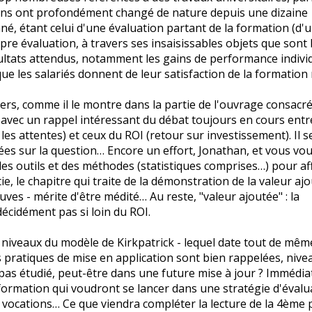
tions ont profondément changé de nature depuis une dizaine
é, étant celui d'une évaluation partant de la formation (d'
re évaluation, à travers ses insaisissables objets que sont 
ésultats attendus, notamment les gains de performance indivi
que les salariés donnent de leur satisfaction de la formation 
ers, comme il le montre dans la partie de l'ouvrage consacr
 avec un rappel intéressant du débat toujours en cours entr
es attentes) et ceux du ROI (retour sur investissement). Il 
ées sur la question… Encore un effort, Jonathan, et vous vo
des outils et des méthodes (statistiques comprises…) pour af
e, le chapitre qui traite de la démonstration de la valeur ajo
uves - mérite d'être médité… Au reste, "valeur ajoutée" : la
écidément pas si loin du ROI.
4 niveaux du modèle de Kirkpatrick - lequel date tout de mêm
 pratiques de mise en application sont bien rappelées, nive
pas étudié, peut-être dans une future mise à jour ? Immédi
s formation qui voudront se lancer dans une stratégie d'évalu
 vocations… Ce que viendra compléter la lecture de la 4ème p