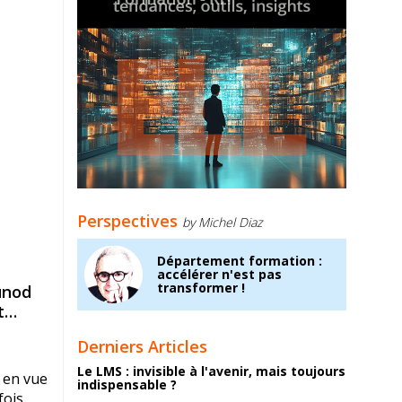
Perspectives
by Michel Diaz
Département formation :
accélérer n'est pas
transformer !
unod
rat
Derniers Articles
Le LMS : invisible à l'avenir, mais toujours
e en vue
indispensable ?
fois