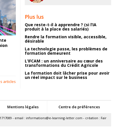
Plus lus
Que reste-t-il à apprendre ? (si l’IA
produit à la place des salariés)
Rendre la formation visible, accessible,
nte
désirable
pion
La technologie passe, les problèmes de
formation demeurent
L’IFCAM : un anniversaire au cœur des
transformations du Crédit Agricole
La formation doit lâcher prise pour avoir
un réel impact sur le business
s articles
Mentions légales
Centre de préférences
1717089 - email :
informations@e-learning-letter.com
- création :
Fair
ions. Personnalisez vos préférences pour contrôler la manière dont vos