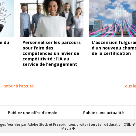
e du
Personnaliser les parcours
L'ascension fulgura
pour faire des
d'un nouveau cham
compétences un levier de
de la certification
compétitivité : l’IA au
service de l’engagement
Retour à l'accueil
Tous le
Publiez une offre d'emploi
Publiez une actualité
ns
ages fournies par
Adobe Stock
et
Freepik
- tous droits réservés - déclaration CNIL n°
Media
®
de confidentialité, en garantissant la conformité avec les réglementat