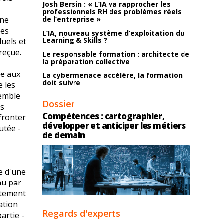
Josh Bersin : « L’IA va rapprocher les
professionnels RH des problèmes réels
une
de l’entreprise »
les
L’IA, nouveau système d’exploitation du
Learning & Skills ?
duels et
reçue.
Le responsable formation : architecte de
la préparation collective
ée aux
La cybermenace accélère, la formation
doit suivre
e les
semble
Dossier
us
Compétences : cartographier,
fronter
développer et anticiper les métiers
utée -
de demain
e d'une
au par
atement
ation
Regards d'experts
artie -