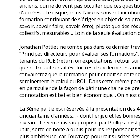
anciens, qui ne doivent pas occulter que ces ques
d'années… Le risque, nous l'avons souvent mentionn
formation continuant de s'ériger en objet de sa prop
savoir, savoir-faire, savoir-être), plutôt que des r
collectifs, mesurables… Loin de la seule évaluation 
Jonathan Pottiez ne tombe pas dans ce dernier trav
"Principes directeurs pour évaluer ses formations",
tenants du ROE (return on expectations, retour sur l
que notre auteur ait évolué ces deux dernières ann
convaincrez que la formation peut et doit se doter 
sereinement le calcul du ROI ! Dans cette même parti
en particulier de la façon de bâtir une chaîne de pre
connotation est bel et bien économique… On n'est d
La 3ème partie est réservée à la présentation des 
cinquantaine d'années… - dont l'enjeu et les bonnes
niveau… Le 5ème niveau proposé par Phillips n'est 
utile, sorte de boîte à outils pour les responsable
plus ambitieuse, car l'ouvrage pourrait susciter des