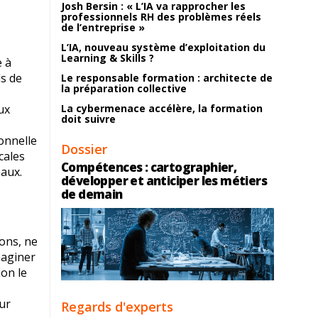
Josh Bersin : « L’IA va rapprocher les
professionnels RH des problèmes réels
de l’entreprise »
L’IA, nouveau système d’exploitation du
Learning & Skills ?
e à
ds de
Le responsable formation : architecte de
la préparation collective
ux
La cybermenace accélère, la formation
doit suivre
onnelle
Dossier
cales
Compétences : cartographier,
naux.
développer et anticiper les métiers
de demain
ions, ne
maginer
ion le
our
Regards d'experts