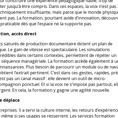
our construire une expérience pédagogique fiable, trop de
r jusqu’à être compris. Dans ces espaces, la voix n’est pas
 techniquement insuffisante, mais parce que le monde physiq
ent pas. La formation, pourtant avide d’innovation, découvre
mpraticable dès que l’espace ne la supporte pas.
ion, accès direct
rts saturés de production documentaire dictent un plan de
e. Le gain de vitesse est spectaculaire. Les simulations
crédibles dans certains contextes, permettent de répéter un
ne séquence managériale. La formation accède également à u
connaissances. Plus besoin de parcourir un module ou de nav
ent l’extrait pertinent. C’est dans ces gestes, rapides, pré
’est pas un canal massif : elle devient un outil de micro-
mpagnon ponctuel. Et si la voix ne s’impose pas partout, el
vergent. En cela, la formation y gagne une agilité nouvelle.
se déplace
prises. Il a servi la culture interne, les retours d’expérience
e, même si ses usages se resserrent. Les services formation