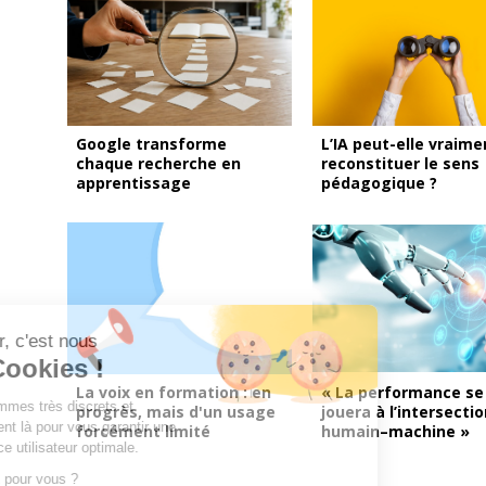
Google transforme
L’IA peut-elle vraime
chaque recherche en
reconstituer le sens
apprentissage
pédagogique ?
Bonjour, c'est nous
les Cookies !
La voix en formation : en
« La performance se
Nous sommes très discrets et
progrès, mais d'un usage
jouera à l’intersecti
uniquement là pour vous garantir une
forcément limité
humain–machine »
expérience utilisateur optimale.
C'est OK pour vous ?