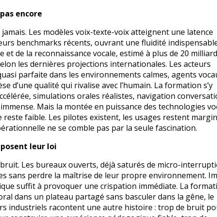
 pas encore
amais. Les modèles voix-texte-voix atteignent une latence
eurs benchmarks récents, ouvrant une fluidité indispensabl
e et de la reconnaissance vocale, estimé à plus de 20 milliar
elon les dernières projections internationales. Les acteurs
n quasi parfaite dans les environnements calmes, agents voca
e d’une qualité qui rivalise avec l’humain. La formation s’y
célérée, simulations orales réalistes, navigation conversati
t immense. Mais la montée en puissance des technologies vo
 reste faible. Les pilotes existent, les usages restent margi
érationnelle ne se comble pas par la seule fascination.
mposent leur loi
e bruit. Les bureaux ouverts, déjà saturés de micro-interrupt
es sans perdre la maîtrise de leur propre environnement. I
ique suffit à provoquer une crispation immédiate. La format
oral dans un plateau partagé sans basculer dans la gêne, le
iers industriels racontent une autre histoire : trop de bruit p