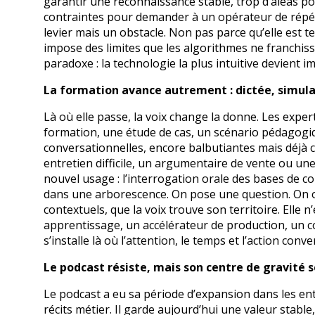
garantir une reconnaissance stable, trop d’aléas p
contraintes pour demander à un opérateur de répéte
levier mais un obstacle. Non pas parce qu’elle est
impose des limites que les algorithmes ne franchiss
paradoxe : la technologie la plus intuitive devient i
La formation avance autrement : dictée, simulat
Là où elle passe, la voix change la donne. Les expe
formation, une étude de cas, un scénario pédagogiqu
conversationnelles, encore balbutiantes mais déjà 
entretien difficile, un argumentaire de vente ou u
nouvel usage : l’interrogation orale des bases de 
dans une arborescence. On pose une question. On obti
contextuels, que la voix trouve son territoire. Elle n
apprentissage, un accélérateur de production, un co
s’installe là où l’attention, le temps et l’action con
Le podcast résiste, mais son centre de gravité 
Le podcast a eu sa période d’expansion dans les entre
récits métier. Il garde aujourd’hui une valeur stabl