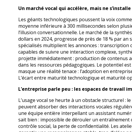
Un marché vocal qui accélère, mais ne s’installe
Les géants technologiques poussent la voix comme j
moyenne inférieure à 300 millisecondes selon plusi
l’illusion conversationnelle. Le marché de la synthès
dollars en 2024, progresse de près de 18 % par an s
spécialisés multiplient les annonces : transcriptio
capables de suivre une interaction complexe, synthès
projette immédiatement : production de contenus ac
dans les ressources pédagogiques. Le potentiel es
masque une réalité tenace : l’adoption en entreprise
L’écart entre maturité technologique et maturité op
L’entreprise parle peu : les espaces de travail i
L’usage vocal se heurte à un obstacle structurel : l
peuvent absorber des interactions vocales régulièr
une équipe entière interpellant un assistant numér
sait bien : impossible de dérouler un entraînement 
contrôle social, la perte de confidentialité. Les atel