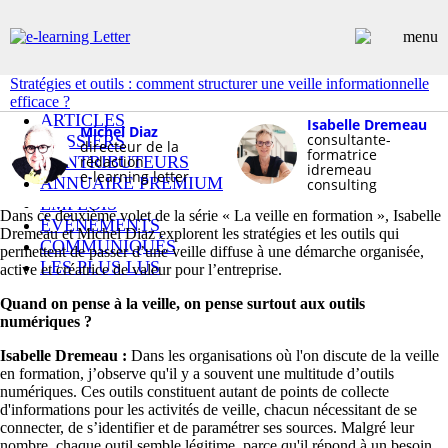
Stratégies et outils : comment structurer une veille informationnelle
efficace ?
ARTICLES
Isabelle Dremeau
Michel Diaz
consultante-
DOSSIERS
directeur de la
formatrice
CONTRIBUTEURS
rédaction
idremeau
e-learning letter
ANNUAIRE PREMIUM
consulting
EMPLOIS
Dans ce deuxième volet de la série « La veille en formation », Isabelle
ÉVÉNEMENTS
Dremeau et Michel Diaz explorent les stratégies et les outils qui
COMMUNIQUÉS
permettent de passer d’une veille diffuse à une démarche organisée,
LES PLUS LUS
active et créatrice de valeur pour l’entreprise.
INSCRIPTION NEWSLETTER
Quand on pense à la veille, on pense surtout aux outils
numériques ?
Isabelle Dremeau :
Dans les organisations où l'on discute de la veille
en formation, j’observe qu'il y a souvent une multitude d’outils
numériques. Ces outils constituent autant de points de collecte
d'informations pour les activités de veille, chacun nécessitant de se
connecter, de s’identifier et de paramétrer ses sources. Malgré leur
nombre, chaque outil semble légitime, parce qu'il répond à un besoin