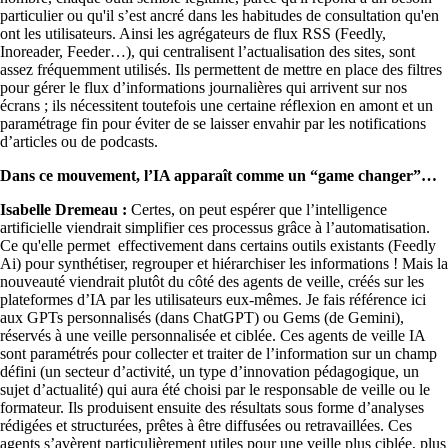
particulier ou qu'il s’est ancré dans les habitudes de consultation qu'en
ont les utilisateurs. Ainsi les agrégateurs de flux RSS (Feedly,
Inoreader, Feeder…), qui centralisent l’actualisation des sites, sont
assez fréquemment utilisés. Ils permettent de mettre en place des filtres
pour gérer le flux d’informations journalières qui arrivent sur nos
écrans ; ils nécessitent toutefois une certaine réflexion en amont et un
paramétrage fin pour éviter de se laisser envahir par les notifications
d’articles ou de podcasts.
Dans ce mouvement, l’IA apparaît comme un “game changer”
Isabelle Dremeau :
Certes, on peut espérer que l’intelligence
artificielle viendrait simplifier ces processus grâce à l’automatisation.
Ce qu'elle permet effectivement dans certains outils existants (Feedly
Ai) pour synthétiser, regrouper et hiérarchiser les informations ! Mais la
nouveauté viendrait plutôt du côté des agents de veille, créés sur les
plateformes d’IA par les utilisateurs eux-mêmes. Je fais référence ici
aux GPTs personnalisés (dans ChatGPT) ou Gems (de Gemini),
réservés à une veille personnalisée et ciblée. Ces agents de veille IA
sont paramétrés pour collecter et traiter de l’information sur un champ
défini (un secteur d’activité, un type d’innovation pédagogique, un
sujet d’actualité) qui aura été choisi par le responsable de veille ou le
formateur. Ils produisent ensuite des résultats sous forme d’analyses
rédigées et structurées, prêtes à être diffusées ou retravaillées. Ces
agents s’avèrent particulièrement utiles pour une veille plus ciblée, plus