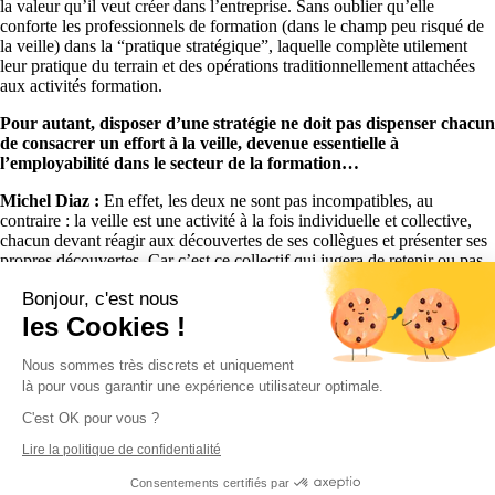
la valeur qu’il veut créer dans l’entreprise. Sans oublier qu’elle
conforte les professionnels de formation (dans le champ peu risqué de
la veille) dans la “pratique stratégique”, laquelle complète utilement
leur pratique du terrain et des opérations traditionnellement attachées
aux activités formation.
Pour autant, disposer d’une stratégie ne doit pas dispenser chacun
de consacrer un effort à la veille, devenue essentielle à
l’employabilité dans le secteur de la formation
Michel Diaz :
En effet, les deux ne sont pas incompatibles, au
contraire : la veille est une activité à la fois individuelle et collective,
chacun devant réagir aux découvertes de ses collègues et présenter ses
propres découvertes. Car c’est ce collectif qui jugera de retenir ou pas
une innovation présentée. Pour en revenir aux outils, comme le
Bonjour, c'est nous
rappelle Isabelle, on ne saurait sous-estimer la part que l’IA est amenée
à jouer (qu’elle joue déjà), en particulier via les agents IA. On peut se
les Cookies !
demander si les jours des moteurs de recherche, qui ont été tellement
utilisés dans la veille, ne sont pas comptés alors que les portails IA
Nous sommes très discrets et uniquement
(ChatGPT, Claude, Google Gemini, etc.) sont en train de s’imposer
là pour vous garantir une expérience utilisateur optimale.
irrésistiblement.
C'est OK pour vous ?
Episode 1 :
De l’armoire à catalogues à la veille partagée : la
Lire la politique de confidentialité
transformation d’une pratique clé de la formation
Consentements certifiés par