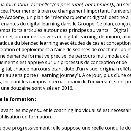
 la formation "formelle" (en présentiel, notamment))
, au sei
cée. Pour mener à bien ce changement important, l’universi
ge Academy, un plan de "réembarquement digital" destiné à
enantes du digital learning dans le Groupe. Ce plan, conçu 
ps forts articulés autour des principes suivants : "Digital
onnel, autour de l’univers du digital learning, définition, mod
 pratique du blended learning avec études de cas et conception
ception et déploiement à l’aide de séances de coaching "poin
n une demande formative précise, de parcours multimodaux à
ement s'est appuyé sur un processus de conception et de
gital, chaque parcours étant doté d’un visuel original reflét
 au sens porté ("learning journey"). A ce jour, plus d’une c
 incluant les campus internationaux de l’université, sont p
t une douzaine sont visés en 2016.
de la formation :
nt avant les moyens… et le coaching individualisé est nécessa
tilisation en formation.
ée que progressivement ; elle suppose une réelle conduite du