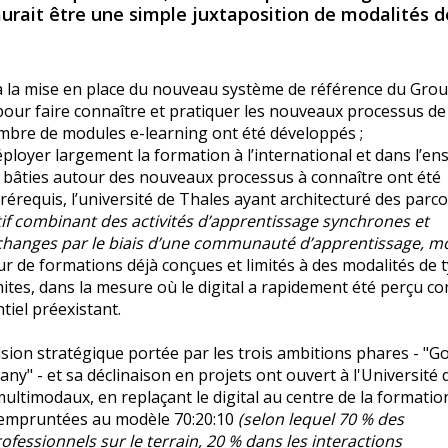
urait être une simple juxtaposition de modalités d
é à la mise en place du nouveau système de référence du Gro
pour faire connaître et pratiquer les nouveaux processus de
ombre de modules e-learning ont été développés ;
 déployer largement la formation à l’international et dans l’e
s bâties autour des nouveaux processus à connaître ont été
rérequis, l’université de Thales ayant architecturé des parc
tif combinant des activités d’apprentissage synchrones et
, échanges par le biais d’une communauté d’apprentissage, 
r de formations déjà conçues et limités à des modalités de 
imites, dans la mesure où le digital a rapidement été perçu 
iel préexistant.
ision stratégique portée par les trois ambitions phares - "G
ny" - et sa déclinaison en projets ont ouvert à l'Université 
ultimodaux, en replaçant le digital au centre de la formatio
s empruntées au modèle 70:20:10
(selon lequel 70 % des
essionnels sur le terrain, 20 % dans les interactions