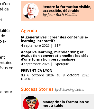
n d’un
Rendre la formation visible,
té de
accessible, désirable
by Jean-Roch Houllier
et
Agenda
alités
 de
IA génératives : créer des contenus e-
t-à-
learning interactifs
4 septembre 2026 | ISTF
Adaptive learning, microlearning et
évaluation conversationnelle : les clés
ant
d'une formation personnalisée
entaine
4 septembre 2026 | Experquiz
révus en
PREVENTICA LYON
du 6 octobre 2026 au 8 octobre 2026 |
NOOUS
Success Stories
by E-learning Letter
ire pour
Monoprix : la formation se
met à table