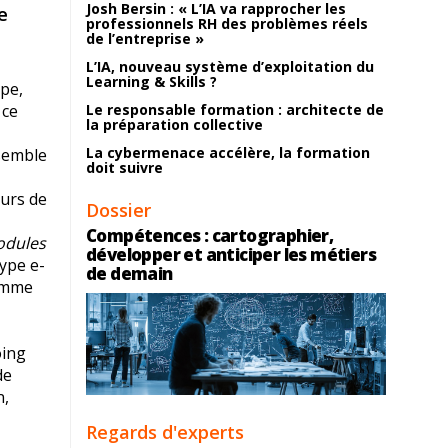
Josh Bersin : « L’IA va rapprocher les
e
professionnels RH des problèmes réels
de l’entreprise »
L’IA, nouveau système d’exploitation du
Learning & Skills ?
upe,
 ce
Le responsable formation : architecte de
la préparation collective
La cybermenace accélère, la formation
nsemble
doit suivre
ours de
Dossier
Compétences : cartographier,
modules
développer et anticiper les métiers
type e-
de demain
comme
oing
de
n,
Regards d'experts