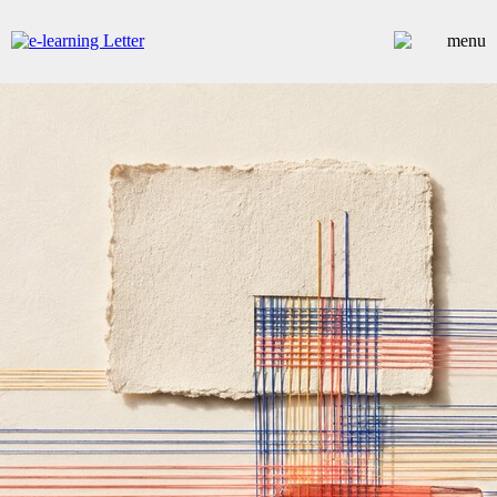
ARTICLES
DOSSIERS
CONTRIBUTEURS
ANNUAIRE PREMIUM
EMPLOIS
ÉVÉNEMENTS
COMMUNIQUÉS
LES PLUS LUS
INSCRIPTION NEWSLETTER