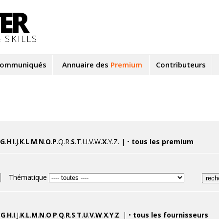
TER
 SKILLS
ommuniqués
Annuaire des
Premium
Contributeurs
G
.H.
I
.J.
K
.
L
.
M
.
N
.
O
.
P
.Q.R.
S
.
T
.U.V.W.
X
.Y.Z. | •
tous les premium
Thématique
.
G
.
H
.
I
.J.
K
.
L
.
M
.
N
.
O
.
P
.
Q
.
R
.
S
.
T
.
U
.
V
.
W
.
X
.
Y
.
Z
. | •
tous les fournisseurs