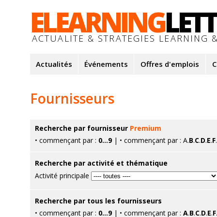
ELEARNING
LET
ACTUALITE & STRATEGIES LEARNING &
Actualités
Événements
Offres d'emplois
C
Fournisseurs
Recherche par fournisseur
Premium
• commençant par :
0...9
| • commençant par : A.
B
.
C
.
D
.
E
.
F
.
Recherche par activité et thématique
Activité principale
Recherche par tous les fournisseurs
• commençant par :
0...9
| • commençant par :
A
.
B
.
C
.
D
.
E
.
F