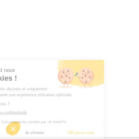
r, c'est nous
Cookies !
mes très discrets et uniquement
ous garantir une expérience utilisateur optimale.
 pour vous ?
litique de confidentialité
Consentements certifiés par
merci
Je choisis
OK pour moi