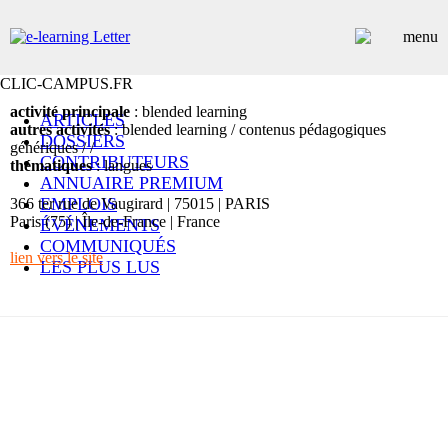
CLIC-CAMPUS.FR
activité principale
: blended learning
ARTICLES
autres activités
: blended learning / contenus pédagogiques
DOSSIERS
génériques / /
CONTRIBUTEURS
thématiques
: langues
ANNUAIRE PREMIUM
EMPLOIS
366 ter rue de Vaugirard | 75015 | PARIS
Paris (75) | Île-de-France | France
ÉVÉNEMENTS
COMMUNIQUÉS
lien vers le site
LES PLUS LUS
INSCRIPTION NEWSLETTER