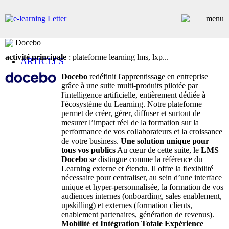
Docebo
activité principale
: plateforme learning lms, lxp...
ARTICLES
DOSSIERS
Docebo
redéfinit l'apprentissage en entreprise
CONTRIBUTEURS
grâce à une suite multi-produits pilotée par
ANNUAIRE PREMIUM
l'intelligence artificielle, entièrement dédiée à
EMPLOIS
l'écosystème du Learning. Notre plateforme
permet de créer, gérer, diffuser et surtout de
ÉVÉNEMENTS
mesurer l’impact réel de la formation sur la
COMMUNIQUÉS
performance de vos collaborateurs et la croissance
LES PLUS LUS
de votre business.
Une solution unique pour
INSCRIPTION NEWSLETTER
tous vos publics
Au cœur de cette suite, le
LMS
Docebo
se distingue comme la référence du
Learning externe et étendu. Il offre la flexibilité
nécessaire pour centraliser, au sein d’une interface
unique et hyper-personnalisée, la formation de vos
audiences internes (onboarding, sales enablement,
upskilling) et externes (formation clients,
enablement partenaires, génération de revenus).
Mobilité et Intégration Totale
Expérience