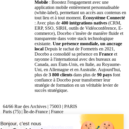
Mobile
: Boostez l'engagement avec une
application mobile entièrement personnalisable
(white-label), permettant un accès aux contenus en
tout lieu et à tout moment.
Écosystème Connecté
: Avec plus de
400 intégrations natives
(CRM,
ERP, SSO, SIRH, outils de Vidéoconférence, E-
commerce), Docebo s’insère de manière fluide et
transparente dans votre stack technologique
existante.
Une présence mondiale, un ancrage
local
Depuis le rachat de Formetris en 2021,
Docebo a consolidé sa présence en
France
et
rayonne à l'international avec des bureaux au
Canada, aux États-Unis, en Italie, au Royaume-
Uni, en Allemagne et en Australie. Aujourd'hui,
plus de
3 800 clients
dans plus de
90 pays
font
confiance à Docebo pour transformer leur
stratégie de formation en un véritable levier de
succès stratégique.
64/66 Rue des Archives | 75003 | PARIS
Paris (75) | Île-de-France | France
lien vers le site
Bonjour, c'est nous
email société :
contactus@docebo.com