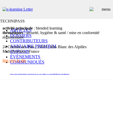
TECHNIPASS
activité principale
: blended learning
ARTICLES
thématiques
: sécurité, hygiène & santé / mise en conformité
DOSSIERS
règlementaire
CONTRIBUTEURS
ANNUAIRE PREMIUM
24 Chemin des Pins | 13103 | Mas Blanc des Alpilles
EMPLOIS
Midi-Pyrénées | France
ÉVÉNEMENTS
lien vers le site
COMMUNIQUÉS
LES PLUS LUS
INSCRIPTION NEWSLETTER