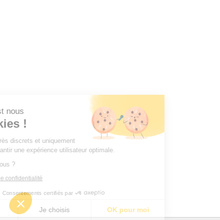
r, c'est nous
Cookies !
mes très discrets et uniquement
ous garantir une expérience utilisateur optimale.
 pour vous ?
litique de confidentialité
Consentements certifiés par
merci
Je choisis
OK pour moi