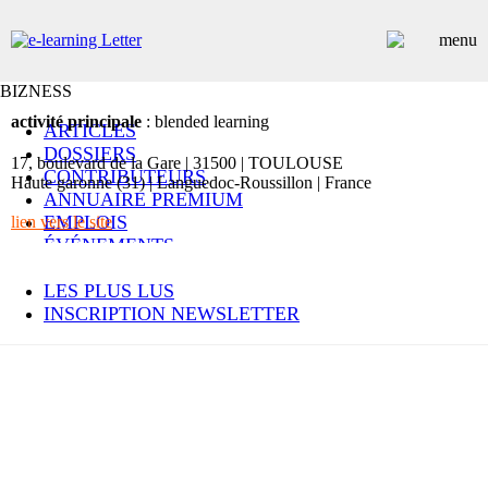
BIZNESS
activité principale
: blended learning
ARTICLES
DOSSIERS
17, boulevard de la Gare | 31500 | TOULOUSE
CONTRIBUTEURS
Haute garonne (31) | Languedoc-Roussillon | France
ANNUAIRE PREMIUM
EMPLOIS
lien vers le site
ÉVÉNEMENTS
COMMUNIQUÉS
LES PLUS LUS
INSCRIPTION NEWSLETTER