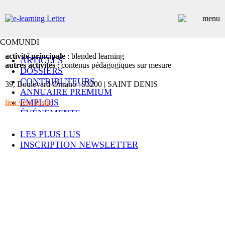
COMUNDI
activité principale
: blended learning
ARTICLES
autres activités
: contenus pédagogiques sur mesure
DOSSIERS
CONTRIBUTEURS
39, Boulevard Ornano | 93200 | SAINT DENIS
ANNUAIRE PREMIUM
EMPLOIS
lien vers le site
ÉVÉNEMENTS
COMMUNIQUÉS
LES PLUS LUS
INSCRIPTION NEWSLETTER