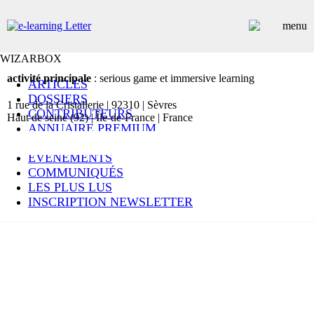
WIZARBOX
activité principale
: serious game et immersive learning
ARTICLES
DOSSIERS
1 rue de la Cristallerie | 92310 | Sèvres
CONTRIBUTEURS
Haut de seine (92) | Île-de-France | France
ANNUAIRE PREMIUM
EMPLOIS
ÉVÉNEMENTS
COMMUNIQUÉS
LES PLUS LUS
INSCRIPTION NEWSLETTER