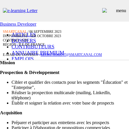
Business Developer
SMARTCANAL
/ 06 SEPTEMBRE 2023
ARTICLES
DISPONIBILITÉ : 1ER OCTOBRE 2023
DOSSIERS
CONTRAT : CDI
RÉGION : ÎLE-DE-FRANCE
CONTRIBUTEURS
ANNUAIRE PREMIUM
E-MAIL DU CONTACT :
RECRUTEMENT@SMARTCANAL.COM
EMPLOIS
Mission
ÉVÉNEMENTS
COMMUNIQUÉS
Prospection & Développement
LES PLUS LUS
Cibler et qualifier des contacts pour les segments "Éducation" et
INSCRIPTION NEWSLETTER
"Entreprise",
Réaliser la prospection multicanale (mailing, LinkedIn,
téléphone)
Établir et soigner la relation avec votre base de prospects
Acquisition
Préparer et participer aux entretiens avec les prospects
Participer à l'élaboration de propositions commerciales