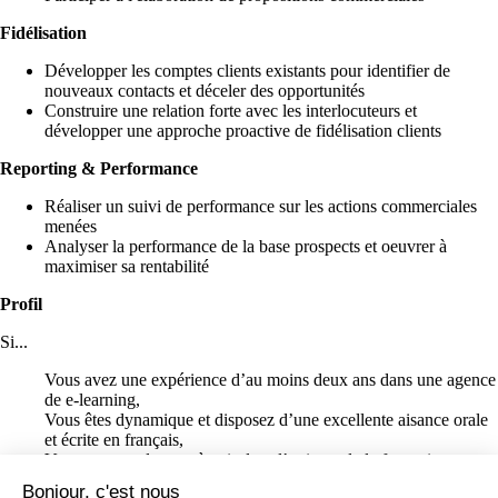
Fidélisation
Développer les comptes clients existants pour identifier de
nouveaux contacts et déceler des opportunités
Construire une relation forte avec les interlocuteurs et
développer une approche proactive de fidélisation clients
Reporting & Performance
Réaliser un suivi de performance sur les actions commerciales
menées
Analyser la performance de la base prospects et oeuvrer à
maximiser sa rentabilité
Profil
Si...
Vous avez une expérience d’au moins deux ans dans une agence
de e-learning,
Vous êtes dynamique et disposez d’une excellente aisance orale
et écrite en français,
Vous trouvez du sens à agir dans l’univers de la formation,
Vous n’avez pas peur des défis ! Vous recherchez du challenge
Bonjour, c'est nous