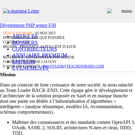
Développeur PHP senior F/H
TEACH ON MARS
/ 05 MAI 2023
ARTICLES
DISPONIBILITÉ : DÈS QUE POSSIBLE
DOSSIERS
CONTRAT : CDI
RÉGION : PROVENCE-ALPES-CÔTE D'AZUR
CONTRIBUTEURS
ANNUAIRE PREMIUM
RÉFÉRENCE : DÉVELOPPEUR PHP SENIOR
EMPLOIS
CONTACT : DELPHINE LAUNAY
E-MAIL DU CONTACT :
IWANTAJOB@TEACHONMARS.COM
ÉVÉNEMENTS
COMMUNIQUÉS
Mission
LES PLUS LUS
Dans un contexte de forte croissance de notre société, tu seras rattaché
INSCRIPTION NEWSLETTER
au Team Leader BACK-END. Cette équipe gère le développement et
l’architecture de la solution proposée en SaaS et en marque blanche
dont une partie est dédiée à l’industrialisation d’algorithmes «
intelligents » (analyse sémantique, modèles IA, recommandation,
schémas comportementaux).
Maîtriser des connaissances et des standards comme OpenAPI 3,
OAuth, SAML 2, SOLID, architectures N-tiers et clean, DDD,
TDD.