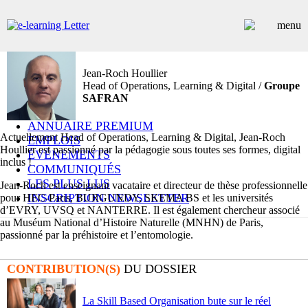
Jean-Roch Houllier
ARTICLES
Head of Operations, Learning & Digital /
Groupe
DOSSIERS
SAFRAN
CONTRIBUTEURS
ANNUAIRE PREMIUM
Actuellement Head of Operations, Learning & Digital, Jean-Roch
EMPLOIS
Houllier est passionné par la pédagogie sous toutes ses formes, digital
ÉVÉNEMENTS
inclus !
COMMUNIQUÉS
LES PLUS LUS
Jean-Roch est enseignant vacataire et directeur de thèse professionnelle
INSCRIPTION NEWSLETTER
pour HEC-Paris, BURGUNDY, SKEMA BS et les universités
d’EVRY, UVSQ et NANTERRE. Il est également chercheur associé
au Muséum National d’Histoire Naturelle (MNHN) de Paris,
passionné par la préhistoire et l’entomologie.
CONTRIBUTION(S)
DU DOSSIER
La Skill Based Organisation bute sur le réel