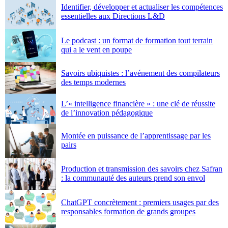
Identifier, développer et actualiser les compétences
essentielles aux Directions L&D
Le podcast : un format de formation tout terrain
qui a le vent en poupe
Savoirs ubiquistes : l’avénement des compilateurs
des temps modernes
L’« intelligence financière » : une clé de réussite
de l’innovation pédagogique
Montée en puissance de l’apprentissage par les
pairs
Production et transmission des savoirs chez Safran
: la communauté des auteurs prend son envol
ChatGPT concrètement : premiers usages par des
responsables formation de grands groupes