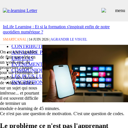
InLife Learning : Et si la formation s'inspirait enfin de notre
quotidien numérique ?
ARTICLES
SMARTCANAL
DOSSIERS
| 14 JUIN 2026 |
AGRANDIR LE VISUEL
CONTRIBUTEURS
On est tous capables
ANNUAIRE PREMIUM
de finir une série en
EMPLOIS
un week-end, de
ÉVÉNEMENTS
progresser chaque
COMMUNIQUÉS
jour sur Duolingo, de
LES PLUS LUS
regarder des dizaines
INSCRIPTION NEWSLETTER
de vidéos YouTube
sur un sujet qui nous
intéresse... et pourtant
il est souvent difficile
de terminer un
module e-learning de 45 minutes.
Ce n'est pas une question de motivation. C'est une question de codes.
Le problème ce n'est pas l'apprenant