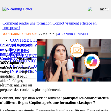
Comment rendre une formation Copilot vraiment efficace en
entreprise ?
ARTICLES
MANDARINE ACADEMY
DOSSIERS
| 25 MAI 2026 |
AGRANDIR LE VISUEL
CONTRIBUTEURS
Pourquoi la théorie
ANNUAIRE PREMIUM
ne suffit-elle pas
EMPLOIS
pour adopter
ÉVÉNEMENTS
Copilot ?
Microsoft
COMMUNIQUÉS
365 Copilot en
LES PLUS LUS
entreprise
promet un
INSCRIPTION NEWSLETTER
vrai gain de temps au
quotidien. Il peut
aider à rédiger,
résumer, analyser ou
préparer des contenus plus rapidement.
Pourtant, une question revient souvent :
pourquoi les collaborateurs
n’utilisent-ils pas Copilot après une formation classique ?
La réponse est simple. Comprendre l’outil ne suffit pas. Pour créer de