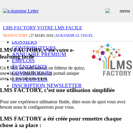
LMS FACTORY VOTRE LMS FACILE
ARTICLES
MOOFACTORY
| 27 MARS 2018 |
AGRANDIR LE VISUEL
DOSSIERS
CONTRIBUTEURS
LMS FACTORY, c’est votre e-
ANNUAIRE PREMIUM
learning facile
EMPLOIS
ÉVÉNEMENTS
Un LMS, un outil auteur, un éditeur de quizz,
COMMUNIQUÉS
une classe virtuelle, dans un portail unique
avec un seul abonnement
LES PLUS LUS
INSCRIPTION NEWSLETTER
LMS FACTORY, c’est une utilisation simplifiée
Pour une expérience utilisateur fluide, dites nous de quoi vous avez
besoin nous le configurerons pour vous.
LMS FACTORY a été créée pour remettre chaque
chose à sa place :