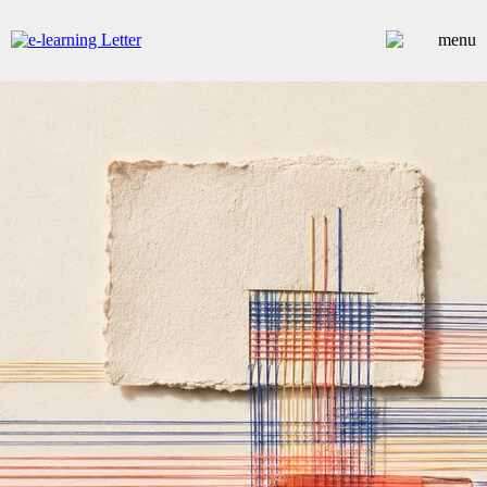
ARTICLES
DOSSIERS
CONTRIBUTEURS
ANNUAIRE PREMIUM
EMPLOIS
ÉVÉNEMENTS
COMMUNIQUÉS
LES PLUS LUS
INSCRIPTION NEWSLETTER