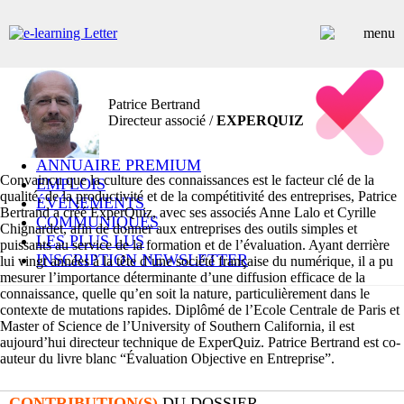
Patrice Bertrand
ARTICLES
Directeur associé /
EXPERQUIZ
DOSSIERS
CONTRIBUTEURS
ANNUAIRE PREMIUM
Convaincu que la culture des connaissances est le facteur clé de la
EMPLOIS
qualité, de la productivité et de la compétitivité des entreprises, Patrice
ÉVÉNEMENTS
Bertrand a créé ExperQuiz, avec ses associés Anne Lalo et Cyrille
COMMUNIQUÉS
Chignardet, afin de donner aux entreprises des outils simples et
LES PLUS LUS
puissants au service de la formation et de l’évaluation. Ayant derrière
INSCRIPTION NEWSLETTER
lui vingt années à la tête d’une société française du numérique, il a pu
mesurer l’importance déterminante d’une diffusion efficace de la
connaissance, quelle qu’en soit la nature, particulièrement dans le
contexte de mutations rapides. Diplômé de l’Ecole Centrale de Paris et
Master of Science de l’University of Southern California, il est
aujourd’hui directeur technique de ExperQuiz. Patrice Bertrand est co-
auteur du livre blanc “Évaluation Objective en Entreprise”.
CONTRIBUTION(S)
DU DOSSIER