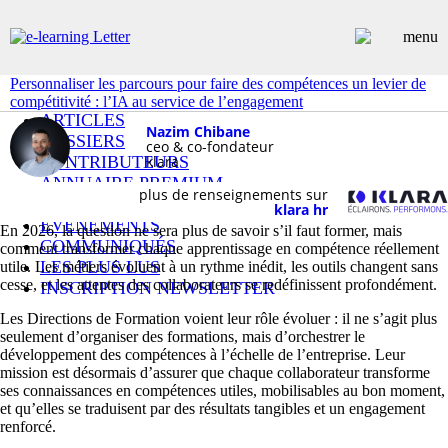
Personnaliser les parcours pour faire des compétences un levier de
compétitivité : l’IA au service de l’engagement
ARTICLES
Nazim Chibane
DOSSIERS
ceo & co-fondateur
CONTRIBUTEURS
klara
ANNUAIRE PREMIUM
plus de renseignements sur
EMPLOIS
klara hr
ÉVÉNEMENTS
En 2026, la question ne sera plus de savoir s’il faut former, mais
COMMUNIQUÉS
comment transformer chaque apprentissage en compétence réellement
LES PLUS LUS
utile. Les métiers évoluent à un rythme inédit, les outils changent sans
cesse, et les attentes des collaborateurs se redéfinissent profondément.
INSCRIPTION NEWSLETTER
Les Directions de Formation voient leur rôle évoluer : il ne s’agit plus
seulement d’organiser des formations, mais d’orchestrer le
développement des compétences à l’échelle de l’entreprise. Leur
mission est désormais d’assurer que chaque collaborateur transforme
ses connaissances en compétences utiles, mobilisables au bon moment,
et qu’elles se traduisent par des résultats tangibles et un engagement
renforcé.