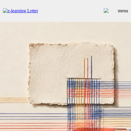
ARTICLES
DOSSIERS
CONTRIBUTEURS
ANNUAIRE PREMIUM
EMPLOIS
ÉVÉNEMENTS
COMMUNIQUÉS
LES PLUS LUS
INSCRIPTION NEWSLETTER