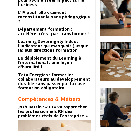
pour avoir un réel impact sur le
business
L’IA peut-elle vraiment
reconstituer le sens pédagogique
?
Département formation :
accélérer n'est pas transformer !
Learning Sovereignty Index :
l'indicateur qui manquait (jusque-
là) aux directions formation
Le déploiement du Learning à
l’international : une leçon
d'humilité !
TotalEnergies : former les
collaborateurs au développement
durable sans passer par la case
formation obligatoire
Compétences & Métiers
Josh Bersin : « L’IA va rapprocher
les professionnels RH des
problèmes réels de l’entreprise »