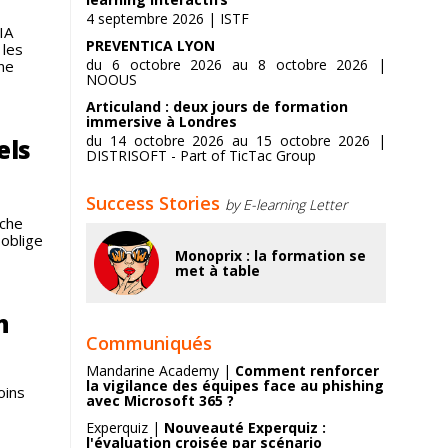
4 septembre 2026 | ISTF
IA
PREVENTICA LYON
 les
du 6 octobre 2026 au 8 octobre 2026 |
ne
NOOUS
Articuland : deux jours de formation
immersive à Londres
du 14 octobre 2026 au 15 octobre 2026 |
els
DISTRISOFT - Part of TicTac Group
Success Stories
by E-learning Letter
uche
 oblige
Monoprix : la formation se
met à table
n
Communiqués
Mandarine Academy |
Comment renforcer
la vigilance des équipes face au phishing
oins
avec Microsoft 365 ?
Experquiz |
Nouveauté Experquiz :
l'évaluation croisée par scénario