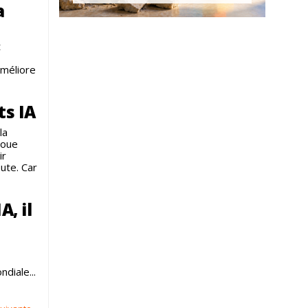
a
t
améliore
ts IA
la
 joue
ir
ute. Car
A, il
diale...