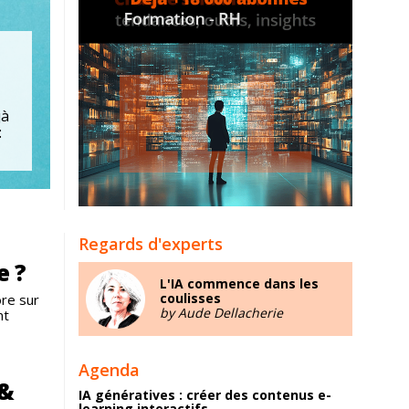
jà
:
Regards d'experts
e ?
L'IA commence dans les
coulisses
re sur
by Aude Dellacherie
nt
Agenda
 &
IA génératives : créer des contenus e-
learning interactifs