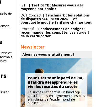
a
ISTF |
Test DLTE : Mesurez-vous à la
moyenne nationale !
nuels de
DGT Concept |
Benchmark : les solutions
de dispatch SCORM en 2026 — et
pourquoi le modèle tarifaire change tout
rmer...
Procertif |
L’endossement de badges :
recommander les compétences au-delà
de la certification
e
Newsletter
urée et
Abonnez-vous gratuitement !
ésormais
uivre
urs
Pour tirer tout le parti de l'IA,
il faudra désapprendre les
vieilles recettes du succès
liorer
Le succès est parfois un handicap.
C'est l'un des enseignements les plus
stimulants de l'étude mondiale
publiée...