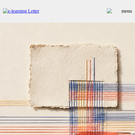
ARTICLES
DOSSIERS
CONTRIBUTEURS
ANNUAIRE PREMIUM
EMPLOIS
ÉVÉNEMENTS
COMMUNIQUÉS
LES PLUS LUS
INSCRIPTION NEWSLETTER