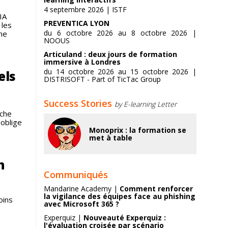
4 septembre 2026 | ISTF
IA
PREVENTICA LYON
 les
du 6 octobre 2026 au 8 octobre 2026 |
ne
NOOUS
Articuland : deux jours de formation
immersive à Londres
du 14 octobre 2026 au 15 octobre 2026 |
els
DISTRISOFT - Part of TicTac Group
Success Stories
by E-learning Letter
uche
 oblige
Monoprix : la formation se
met à table
n
Communiqués
Mandarine Academy |
Comment renforcer
la vigilance des équipes face au phishing
oins
avec Microsoft 365 ?
Experquiz |
Nouveauté Experquiz :
l'évaluation croisée par scénario