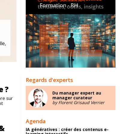
le,
Regards d'experts
e ?
Du manager expert au
manager curateur
re sur
by Florent Grisaud Verrier
nt
Agenda
 &
IA génératives : créer des contenus e-
learning interactifs