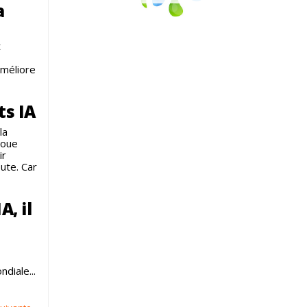
a
t
améliore
ts IA
la
 joue
ir
ute. Car
A, il
diale...