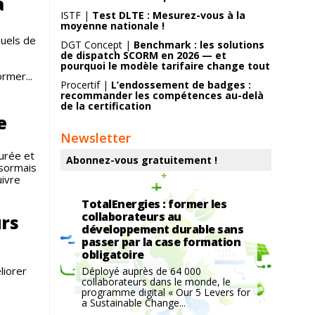
a
ISTF |
Test DLTE : Mesurez-vous à la
moyenne nationale !
nuels de
DGT Concept |
Benchmark : les solutions
de dispatch SCORM en 2026 — et
pourquoi le modèle tarifaire change tout
rmer...
Procertif |
L’endossement de badges :
recommander les compétences au-delà
de la certification
e
Newsletter
urée et
Abonnez-vous gratuitement !
ésormais
uivre
TotalEnergies : former les
collaborateurs au
urs
développement durable sans
passer par la case formation
obligatoire
liorer
Déployé auprès de 64 000
collaborateurs dans le monde, le
programme digital « Our 5 Levers for
a Sustainable Change...