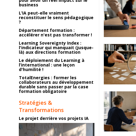
pour avoir un réel impact sur le
business
L’IA peut-elle vraiment
reconstituer le sens pédagogique
?
Département formation :
accélérer n'est pas transformer !
Learning Sovereignty Index :
l'indicateur qui manquait (jusque-
là) aux directions formation
Le déploiement du Learning à
l’international : une leçon
d'humilité !
TotalEnergies : former les
collaborateurs au développement
durable sans passer par la case
formation obligatoire
Stratégies &
Transformations
Le projet derrière vos projets IA