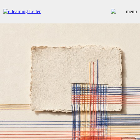
ARTICLES
DOSSIERS
CONTRIBUTEURS
ANNUAIRE PREMIUM
EMPLOIS
ÉVÉNEMENTS
COMMUNIQUÉS
LES PLUS LUS
INSCRIPTION NEWSLETTER