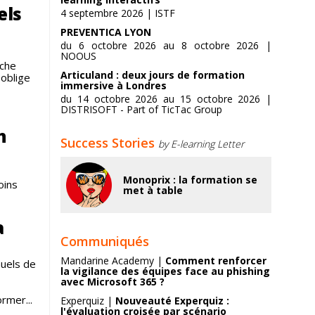
els
4 septembre 2026 | ISTF
PREVENTICA LYON
du 6 octobre 2026 au 8 octobre 2026 |
NOOUS
uche
Articuland : deux jours de formation
 oblige
immersive à Londres
du 14 octobre 2026 au 15 octobre 2026 |
DISTRISOFT - Part of TicTac Group
n
Success Stories
by E-learning Letter
Monoprix : la formation se
oins
met à table
a
Communiqués
Mandarine Academy |
Comment renforcer
nuels de
la vigilance des équipes face au phishing
avec Microsoft 365 ?
rmer...
Experquiz |
Nouveauté Experquiz :
l'évaluation croisée par scénario