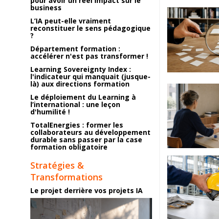
pour avoir un réel impact sur le
business
L’IA peut-elle vraiment
reconstituer le sens pédagogique
?
Département formation :
accélérer n'est pas transformer !
Learning Sovereignty Index :
l'indicateur qui manquait (jusque-
là) aux directions formation
Le déploiement du Learning à
l’international : une leçon
d'humilité !
TotalEnergies : former les
collaborateurs au développement
durable sans passer par la case
formation obligatoire
Stratégies &
Transformations
Le projet derrière vos projets IA