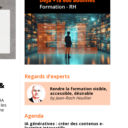
Regards d'experts
 &
Rendre la formation visible,
accessible, désirable
by Jean-Roch Houllier
IA
 les
ne
Agenda
IA génératives : créer des contenus e-
learning interactifs