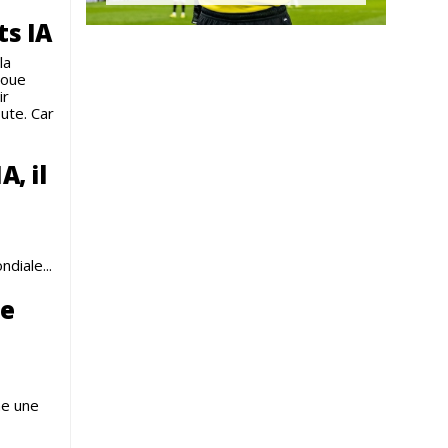
ts IA
la
 joue
ir
ute. Car
A, il
diale...
le
me une