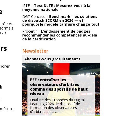
ISTF |
Test DLTE : Mesurez-vous à la
moyenne nationale !
e
DGT Concept |
Benchmark : les solutions
de dispatch SCORM en 2026 — et
urée et
pourquoi le modèle tarifaire change tout
ésormais
Procertif |
L’endossement de badges :
uivre
recommander les compétences au-delà
de la certification
urs
Newsletter
Abonnez-vous gratuitement !
liorer
FFF : entraîner les
observateurs d’arbitres
a
comme des sportifs de haut
niveau
t
Finaliste des Trophées du Digital
Learning 2026, le dispositif de
formation des observateurs
améliore
d’arbitres de la...